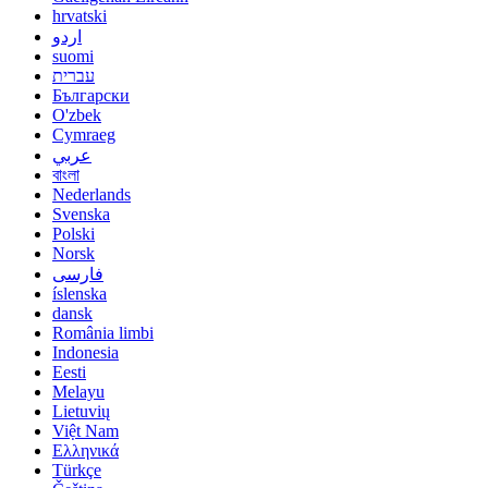
hrvatski
اردو
suomi
עברית
Български
O'zbek
Cymraeg
عربي
বাংলা
Nederlands
Svenska
Polski
Norsk
فارسی
íslenska
dansk
România limbi
Indonesia
Eesti
Melayu
Lietuvių
Việt Nam
Ελληνικά
Türkçe