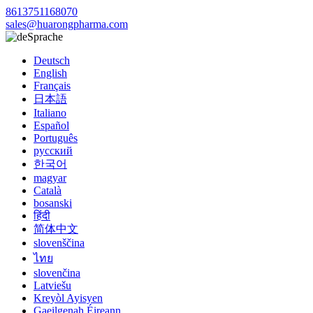
8613751168070
sales@huarongpharma.com
Sprache
Deutsch
English
Français
日本語
Italiano
Español
Português
русский
한국어
magyar
Català
bosanski
हिंदी
简体中文
slovenščina
ไทย
slovenčina
Latviešu
Kreyòl Ayisyen
Gaeilgenah Éireann