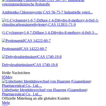
Antibiotika Chloromycetin CAS 56-75-7 Industrielle veteri...
(1-Cyclopropy1-6,7-Difluor-1,4-Dihydro-8-methoxy-4-0x0-3-...
Protionamid|CAS 14222-60-7
Dehydroabietinsäure|CAS 1740-19-8
Heiße Nachrichten
05
May
Unbefugter Identitätswechsel von Huarong (Guangdong)
Pharmaceutical Co., Ltd....
Offizielle Mitteilung an alle globalen Kunden
Mehr