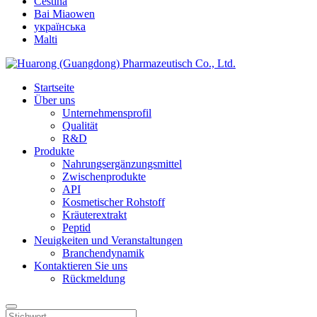
Čeština
Bai Miaowen
українська
Malti
Startseite
Über uns
Unternehmensprofil
Qualität
R&D
Produkte
Nahrungsergänzungsmittel
Zwischenprodukte
API
Kosmetischer Rohstoff
Kräuterextrakt
Peptid
Neuigkeiten und Veranstaltungen
Branchendynamik
Kontaktieren Sie uns
Rückmeldung