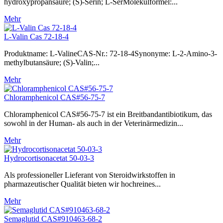
hydroxypropansäure; (S)-Serin; L-SerMolekülformel:...
Mehr
L-Valin Cas 72-18-4
Produktname: L-ValineCAS-Nr.: 72-18-4Synonyme: L-2-Amino-3-
methylbutansäure; (S)-Valin;...
Mehr
Chloramphenicol CAS#56-75-7
Chloramphenicol CAS#56-75-7 ist ein Breitbandantibiotikum, das
sowohl in der Human- als auch in der Veterinärmedizin...
Mehr
Hydrocortisonacetat 50-03-3
Als professioneller Lieferant von Steroidwirkstoffen in
pharmazeutischer Qualität bieten wir hochreines...
Mehr
Semaglutid CAS#910463-68-2